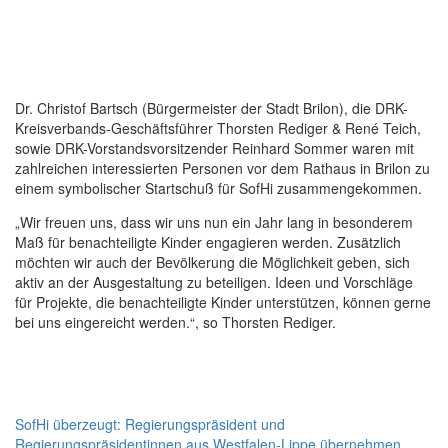
Dr. Christof Bartsch (Bürgermeister der Stadt Brilon), die DRK-
Kreisverbands-Geschäftsführer Thorsten Rediger & René Teich,
sowi
e DRK-Vorstandsvorsitzender Reinhard Sommer waren mit
zahlreichen interessierten Personen
vor dem Rathaus in Brilon zu
einem symbolischer Startschuß für SofHi zusammengekommen.
„Wir freuen uns, dass wir uns nun ein Jahr lang in besonderem
Maß für benachteiligte Kinder engagieren werden. Zusätzlich
möchten wir auch der Bevölkerung die Möglichkeit geben, sich
aktiv an der Ausgestaltung zu beteiligen. Ideen und Vorschläge
für Projekte, die benachteiligte Kinder unterstützen, können gerne
bei uns eingereicht werden.“, so Thorsten Rediger.
Beitragsnavigation
SofHi überzeugt: Regierungspräsident und
Regierungspräsidentinnen aus Westfalen-Lippe übernehmen