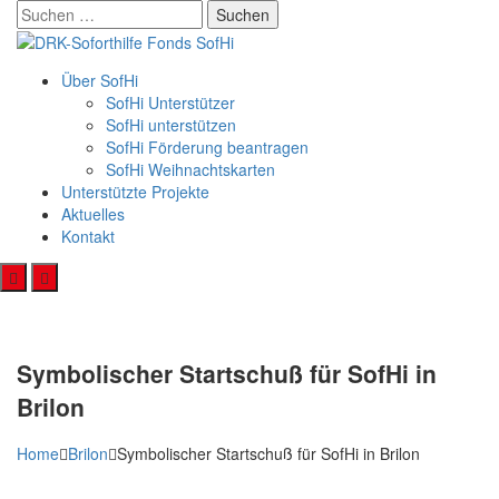
Skip
Suchen
to
nach:
content
Über SofHi
SofHi Unterstützer
SofHi unterstützen
SofHi Förderung beantragen
SofHi Weihnachtskarten
Unterstützte Projekte
Aktuelles
Kontakt
Symbolischer Startschuß für SofHi in
Brilon
Home
Brilon
Symbolischer Startschuß für SofHi in Brilon