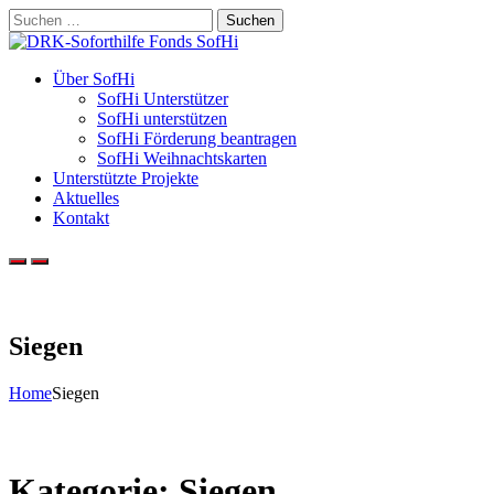
Skip
Suchen
to
nach:
content
Über SofHi
SofHi Unterstützer
SofHi unterstützen
SofHi Förderung beantragen
SofHi Weihnachtskarten
Unterstützte Projekte
Aktuelles
Kontakt
Siegen
Home
Siegen
Kategorie:
Siegen