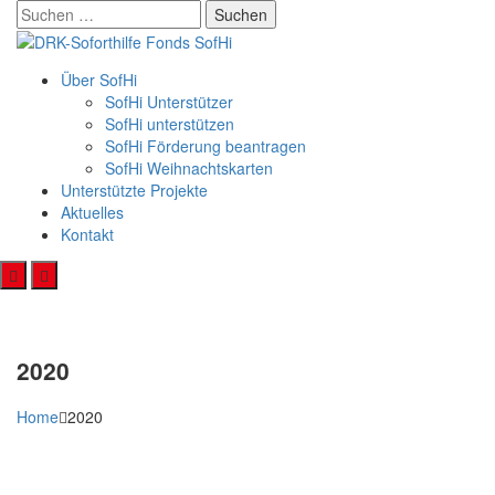
Skip
Suchen
to
nach:
content
Über SofHi
SofHi Unterstützer
SofHi unterstützen
SofHi Förderung beantragen
SofHi Weihnachtskarten
Unterstützte Projekte
Aktuelles
Kontakt
2020
Home
2020