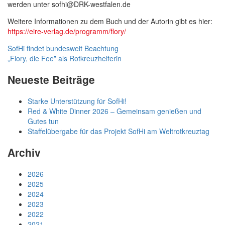
werden unter sofhi@DRK-westfalen.de
Weitere Informationen zu dem Buch und der Autorin gibt es hier:
https://eire-verlag.de/programm/flory/
Beitragsnavigation
SofHi findet bundesweit Beachtung
„Flory, die Fee” als Rotkreuzhelferin
Neueste Beiträge
Starke Unterstützung für SofHi!
Red & White Dinner 2026 – Gemeinsam genießen und
Gutes tun
Staffelübergabe für das Projekt SofHi am Weltrotkreuztag
Archiv
2026
2025
2024
2023
2022
2021