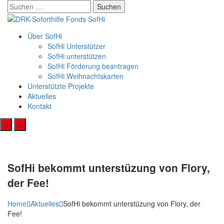
Skip
Suchen
to
nach:
content
Über SofHi
SofHi Unterstützer
SofHi unterstützen
SofHi Förderung beantragen
SofHi Weihnachtskarten
Unterstützte Projekte
Aktuelles
Kontakt
SofHi bekommt unterstüzung von Flory,
der Fee!
Home
Aktuelles
SofHi bekommt unterstüzung von Flory, der
Fee!