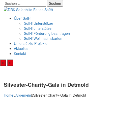
Skip
Suchen
to
nach:
content
Über SofHi
SofHi Unterstützer
SofHi unterstützen
SofHi Förderung beantragen
SofHi Weihnachtskarten
Unterstützte Projekte
Aktuelles
Kontakt
Silvester-Charity-Gala in Detmold
Home
Allgemein
Silvester-Charity-Gala in Detmold