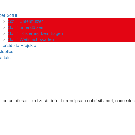
ber SofHi
SofHi Unterstützer
SofHi unterstützen
SofHi Förderung beantragen
SofHi Weihnachtskarten
terstützte Projekte
tuelles
ontakt
tton um diesen Text zu ändern. Lorem ipsum dolor sit amet, consectetur a