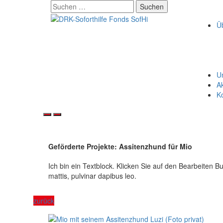
Skip
Suchen
to
nach:
content
Ü
Un
Ak
K
Geförderte Projekte: Assitenzhund für Mio
Ich bin ein Textblock. Klicken Sie auf den Bearbeiten Bu
mattis, pulvinar dapibus leo.
zurück